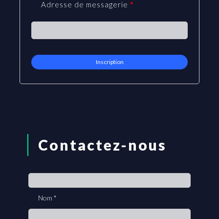
Adresse de messagerie
*
Contactez-nous
If
you
Nom
*
are
human,