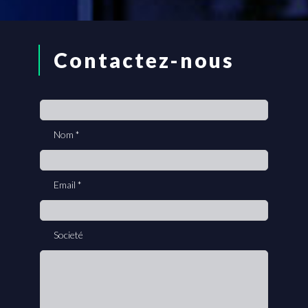
Contactez-nous
If
you
Nom
*
are
human,
leave
Email
*
this
field
blank.
Societé