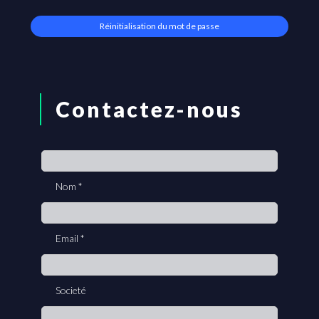
Contactez-nous
If
you
Nom
*
are
human,
leave
Email
*
this
field
blank.
Societé