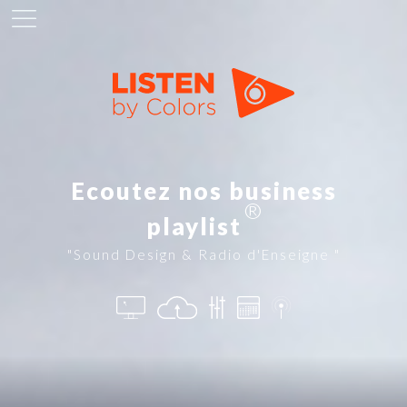
Ecoutez nos business
®
playlist
"Sound Design & Radio d'Enseigne "