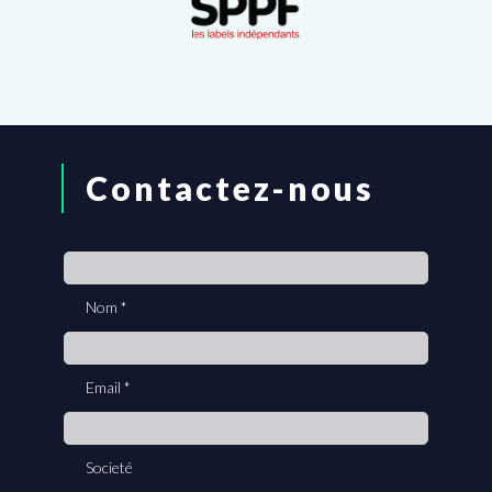
Contactez-nous
If
you
Nom
*
are
human,
leave
Email
*
this
field
blank.
Societé