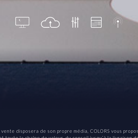
 vente disposera de son propre média, COLORS vous propos
 toute la chaîne de valeur, du conseil jusqu’à la livraison d