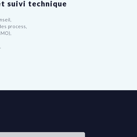
t suivi technique
seil,
des process,
AMO),
.