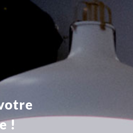
votre
e !