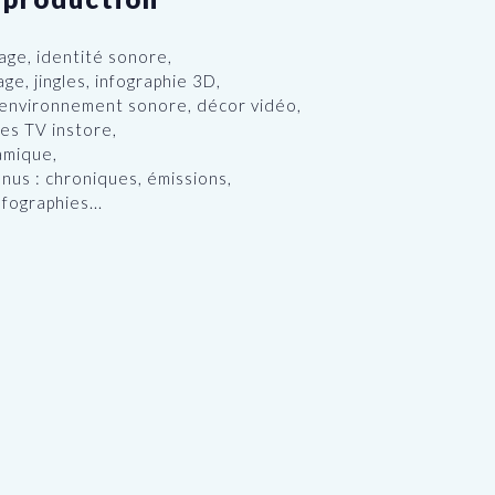
lage, identité sonore,
age, jingles, infographie 3D,
 environnement sonore, décor vidéo,
es TV instore,
amique,
nus : chroniques, émissions,
fographies...