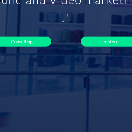
!"
Consulting
In-store