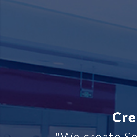
Cre
"We create So