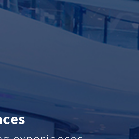
nces
ng experiences