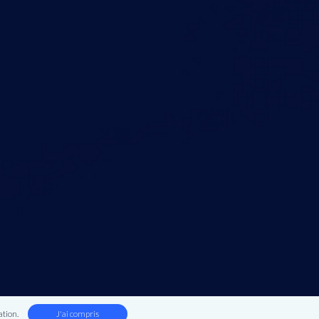
ation.
J'ai compris